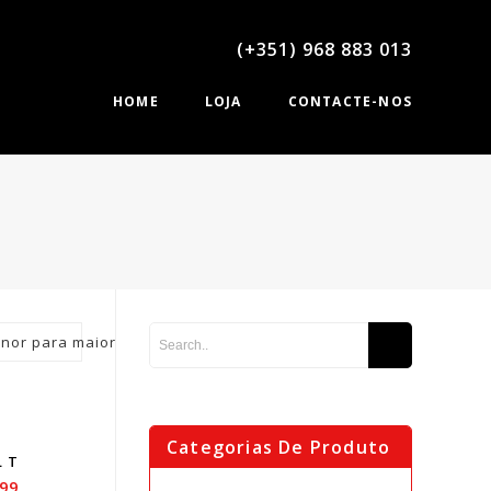
(+351) 968 883 013
HOME
LOJA
CONTACTE-NOS
nor para maior
Categorias De Produto
L T
.99