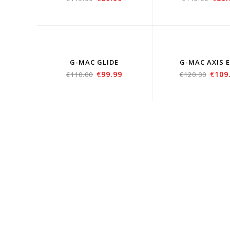
SOLD
SO
OUT
OU
G-MAC GLIDE
G-MAC AXIS 
€
99.99
€
109
€
110.00
€
120.00