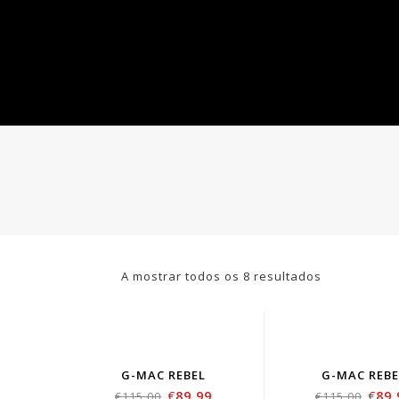
A mostrar todos os 8 resultados
G-MAC REBEL
G-MAC REBE
€
89.99
€
89.
€
115.00
€
115.00