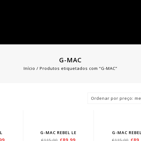
G-MAC
Início
/
Produtos etiquetados com “G-MAC”
Ordenar por preço: me
L
G-MAC REBEL LE
G-MAC REBE
99
€
89.99
€
89
€
115.00
€
115.00