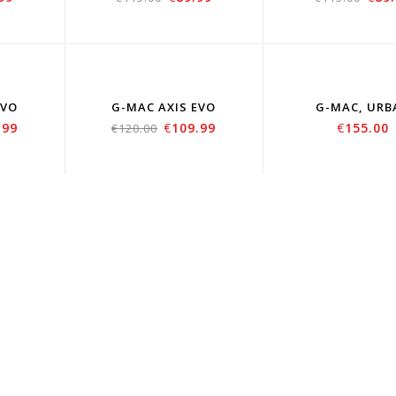
LD
SOLD
SO
T
OUT
OU
EVO
G-MAC AXIS EVO
G-MAC, URB
.99
€
109.99
€
155.00
€
120.00