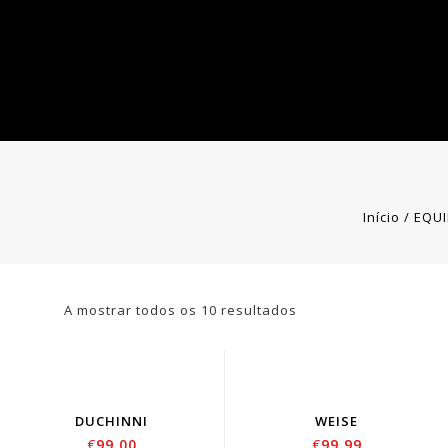
Início
/
EQU
A mostrar todos os 10 resultados
DUCHINNI
WEISE
€
99.00
€
99.99