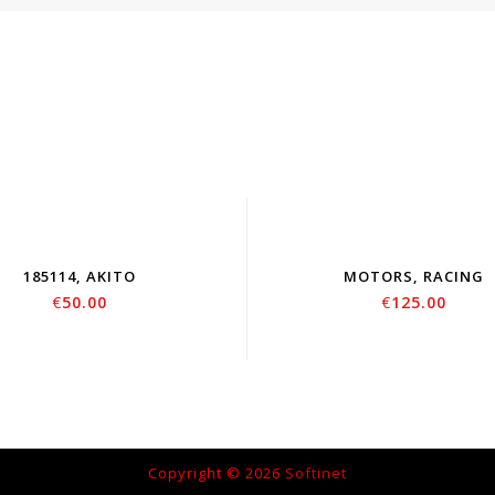
SOLD
OUT
185114, AKITO
MOTORS, RACING
€
50.00
€
125.00
Copyright © 2026
Softinet