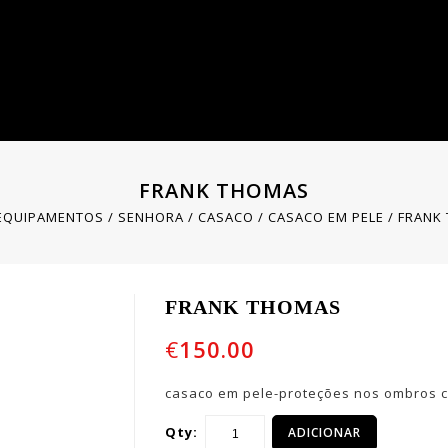
FRANK THOMAS
EQUIPAMENTOS
/
SENHORA
/
CASACO
/
CASACO EM PELE
/
FRANK
FRANK THOMAS
€
150.00
casaco em pele-proteções nos ombros c
Qty:
ADICIONAR