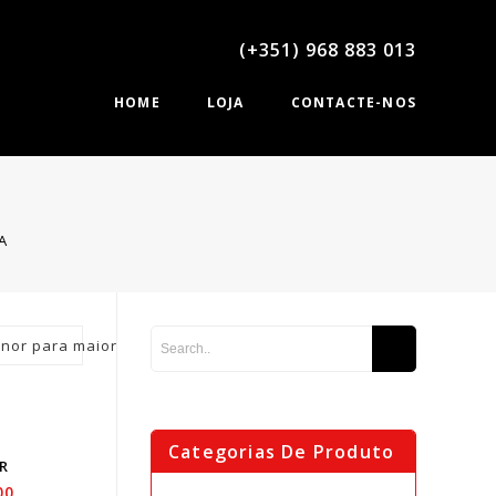
(+351) 968 883 013
HOME
LOJA
CONTACTE-NOS
A
nor para maior
LD
Categorias De Produto
T
R
00