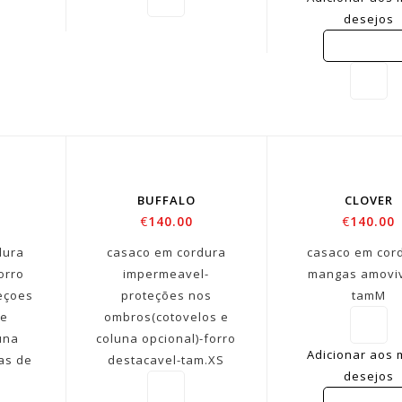
desejos
COMPARE
BUFFALO
CLOVER
€
140.00
€
140.00
dura
casaco em cordura
casaco em cor
orro
impermeavel-
mangas amoviv
eçoes
proteções nos
tamM
 e
ombros(cotovelos e
una
coluna opcional)-forro
Adicionar aos
as de
destacavel-tam.XS
desejos