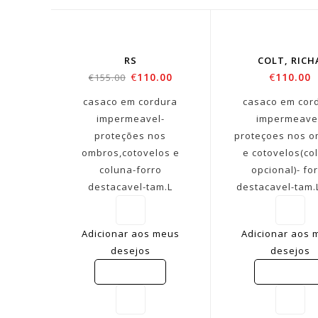
SO
OU
RS
COLT, RICH
€
110.00
€
110.00
€
155.00
casaco em cordura
casaco em cor
impermeavel-
impermeave
proteções nos
proteçoes nos 
ombros,cotovelos e
e cotovelos(co
coluna-forro
opcional)- fo
destacavel-tam.L
destacavel-tam.
Adicionar aos meus
Adicionar aos 
desejos
desejos
COMPARE
COMPARE