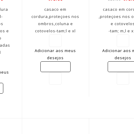
dura
casaco em
casaco em cor
l-
cordura,proteçoes nos
,proteçoes nos 
os
ombros,coluna e
e cotovelo
os e
cotovelos-tam;l e xl
-tam; m,l e x
o
radas
Adicionar aos meus
Adicionar aos
l
desejos
desejos
COMPARE
COMPARE
meus