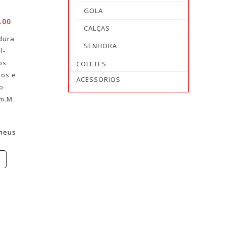
GOLA
.00
CALÇAS
dura
SENHORA
l-
os
COLETES
los e
ACESSORIOS
o
am.M
 meus