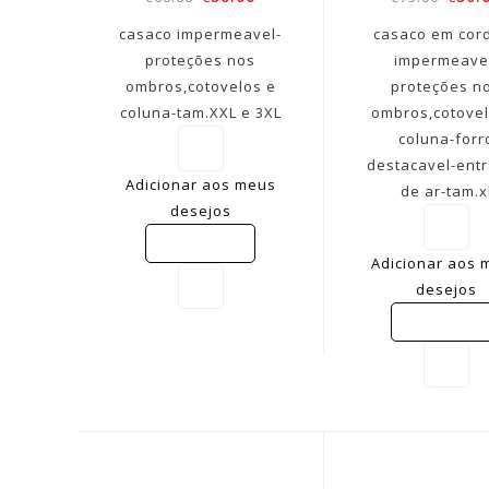
casaco impermeavel-
casaco em cor
proteções nos
impermeave
ombros,cotovelos e
proteções n
coluna-tam.XXL e 3XL
ombros,cotovel
coluna-forr
destacavel-ent
Adicionar aos meus
de ar-tam.x
desejos
COMPARE
Adicionar aos 
desejos
COMPARE