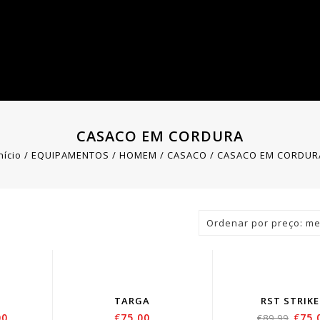
CASACO EM CORDURA
nício
/
EQUIPAMENTOS
/
HOMEM
/
CASACO
/
CASACO EM CORDUR
Ordenar por preço: me
SO
OU
TARGA
RST STRIKE
00
€
75.00
€
75.
€
89.99