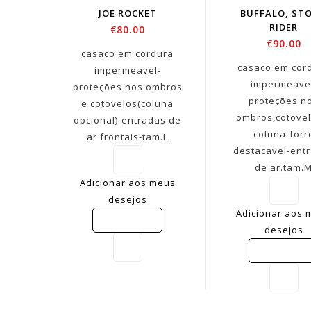
JOE ROCKET
BUFFALO, ST
RIDER
€
80.00
€
90.00
casaco em cordura
casaco em cor
impermeavel-
impermeave
proteções nos ombros
proteções n
e cotovelos(coluna
ombros,cotovel
opcional)-entradas de
coluna-forr
ar frontais-tam.L
destacavel-ent
de ar.tam.
Adicionar aos meus
desejos
Adicionar aos 
COMPARE
desejos
COMPARE