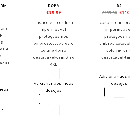
ORM
BOPA
RS
€
99.99
€
110
€
155.00
casaco em cordura
casaco em cor
dura
impermeavel-
impermeave
l-
proteções nos
proteções n
os
ombros,cotovelos e
ombros,cotove
os e
coluna-forro
coluna-forr
o
destacavel-tam.S ao
destacavel-t
radas
4XL
M
Adicionar aos
Adicionar aos meus
desejos
meus
desejos
COMPARE
COMPARE