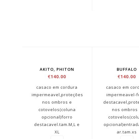
AKITO, PHITON
BUFFALO
€
140.00
€
140.00
casaco em cordura
casaco em cor
impermeavel,proteções
impermeavel-f
nos ombros e
destacavel,prot
cotovelos(coluna
nos ombros
opcional)forro
cotovelos(col
destacavel.tam.M,L e
opcional)entrad
XL
ar.tam.xs