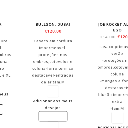
LD
T
A
BULLSON, DUBAI
JOE ROCKET A
EGO
€
120.00
€
120
€
140.00
dura
Casaco em cordura
casaco-prima
l-
impermeavel-
verão
ombros
proteções nos
-proteções 
luna
ombros,cotovelos e
ombros,cotove
rro
coluna-forro termico
coluna
L e XL
destacavel-entradas
-mangas e fo
de ar.tam.M
destacavei
meus
-blusão imperm
Adicionar aos meus
extra
desejos
-tam.M
COMPARE
Adicionar aos