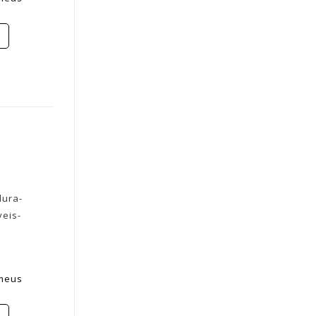
dura-
eis-
 meus