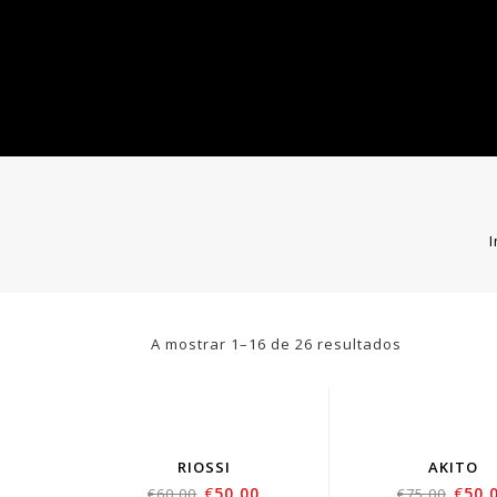
I
A mostrar 1–16 de 26 resultados
RIOSSI
AKITO
€
50.00
€
50.
€
60.00
€
75.00