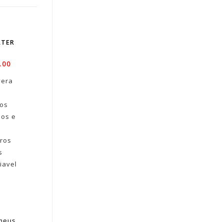
LTER
.00
vera
nos
los e
rros
s
iavel
 meus