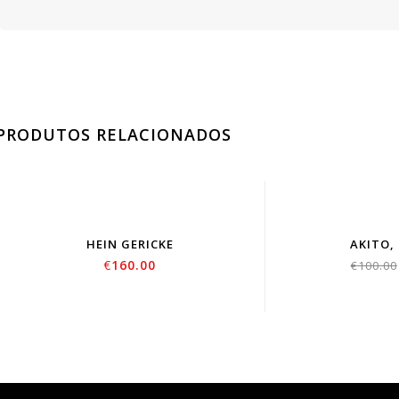
PRODUTOS RELACIONADOS
HEIN GERICKE
AKITO,
€
160.00
€
100.00