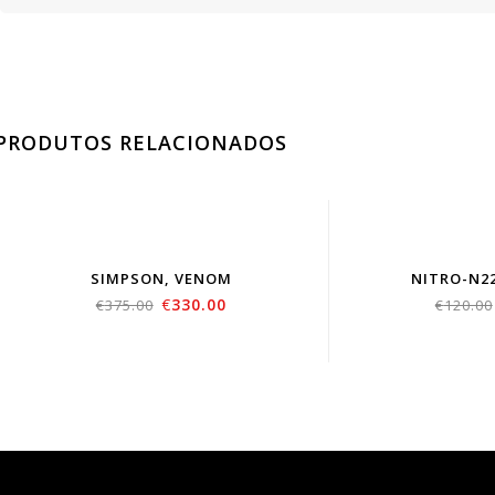
PRODUTOS RELACIONADOS
SIMPSON, VENOM
NITRO-N2
€
330.00
€
375.00
€
120.00