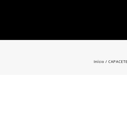
Início
/
CAPACET