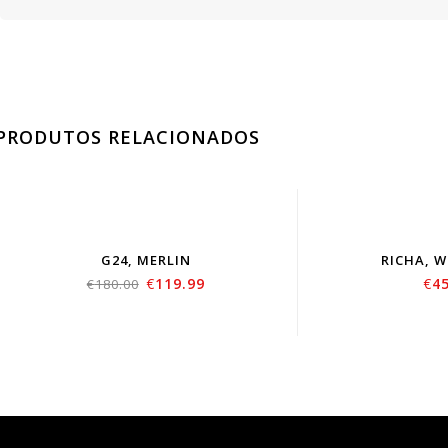
PRODUTOS RELACIONADOS
G24, MERLIN
RICHA, 
€
119.99
€
4
€
180.00