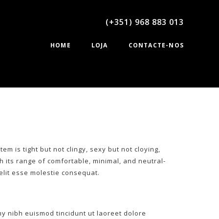
(+351) 968 883 013
HOME
LOJA
CONTACTE-NOS
em is tight but not clingy, sexy but not cloying,
th its range of comfortable, minimal, and neutral-
elit esse molestie consequat.
y nibh euismod tincidunt ut laoreet dolore