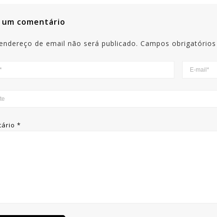
 um comentário
endereço de email não será publicado.
Campos obrigatório
tário
*