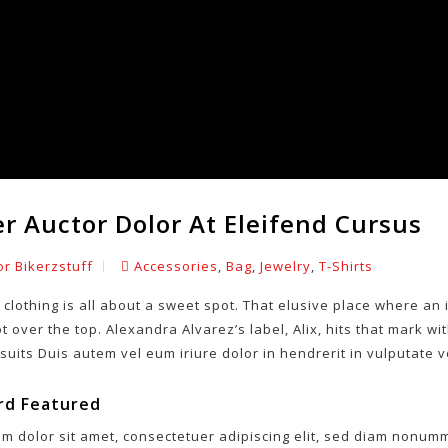
er Auctor Dolor At Eleifend Cursus
r Bikerzstuff
Accessories
,
Bag
,
Jewelry
,
T-Shirts
 clothing is all about a sweet spot. That elusive place where an it
t over the top. Alexandra Alvarez’s label, Alix, hits that mark wi
uits Duis autem vel eum iriure dolor in hendrerit in vulputate v
rd Featured
m dolor sit amet, consectetuer adipiscing elit, sed diam nonumm