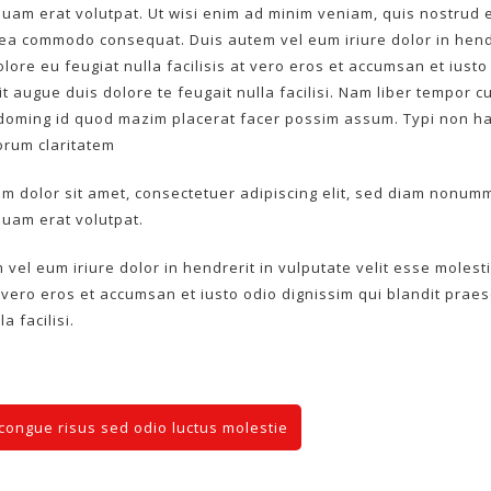
uam erat volutpat. Ut wisi enim ad minim veniam, quis nostrud exe
 ea commodo consequat. Duis autem vel eum iriure dolor in hendr
dolore eu feugiat nulla facilisis at vero eros et accumsan et iust
nit augue duis dolore te feugait nulla facilisi. Nam liber tempor 
doming id quod mazim placerat facer possim assum. Typi non habe
eorum claritatem
m dolor sit amet, consectetuer adipiscing elit, sed diam nonumm
uam erat volutpat.
 vel eum iriure dolor in hendrerit in vulputate velit esse molest
at vero eros et accumsan et iusto odio dignissim qui blandit prae
a facilisi.
congue risus sed odio luctus molestie