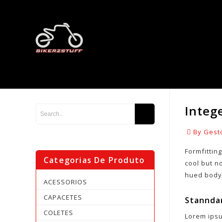
Integ
By Gesto
Formfitting
Categorias De Produto
cool but no
hued bodys
ACESSORIOS
CAPACETES
Stannda
COLETES
Lorem ipsu