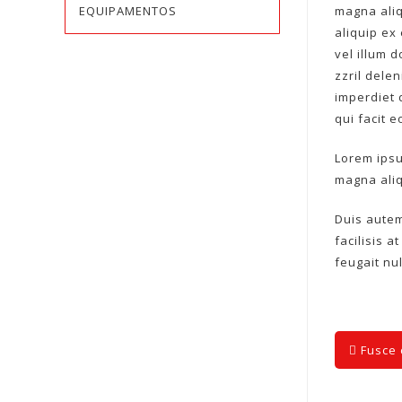
EQUIPAMENTOS
magna aliq
aliquip ex
vel illum 
zzril dele
imperdiet 
qui facit 
Lorem ipsu
magna aliq
Duis autem
facilisis 
feugait null
Fusce 