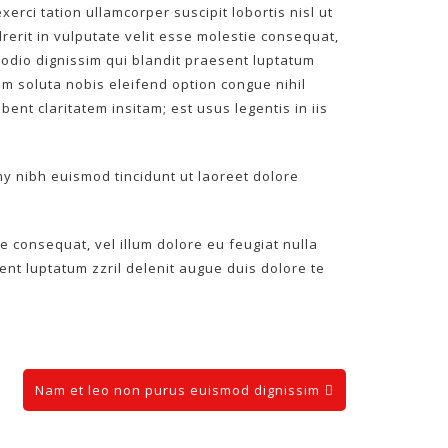
rci tation ullamcorper suscipit lobortis nisl ut
erit in vulputate velit esse molestie consequat,
o odio dignissim qui blandit praesent luptatum
cum soluta nobis eleifend option congue nihil
nt claritatem insitam; est usus legentis in iis
y nibh euismod tincidunt ut laoreet dolore
ie consequat, vel illum dolore eu feugiat nulla
sent luptatum zzril delenit augue duis dolore te
Nam et leo non purus euismod dignissim