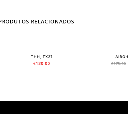
PRODUTOS RELACIONADOS
THH, TX27
AIROH
€
130.00
€
175.00