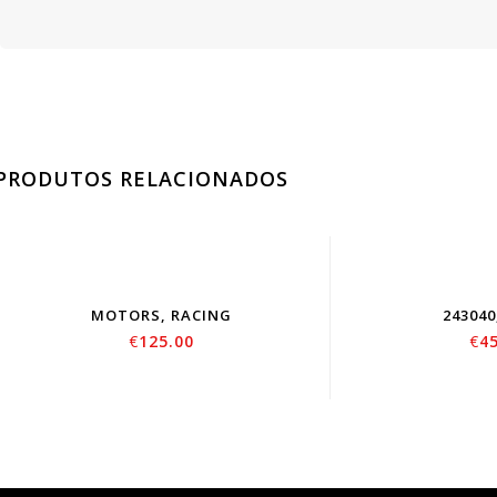
PRODUTOS RELACIONADOS
SOLD
OUT
MOTORS, RACING
24304
€
125.00
€
4