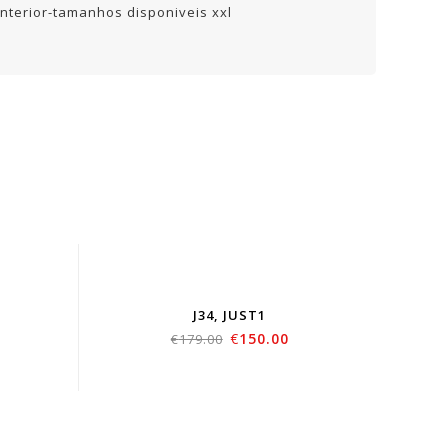
interior-tamanhos disponiveis xxl
SOLD
OUT
J34, JUST1
€
150.00
€
179.00