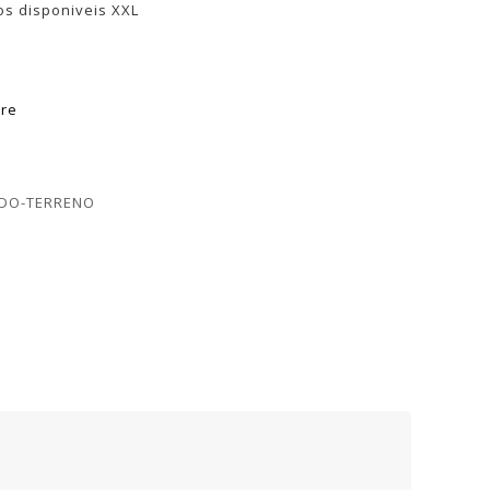
os disponiveis XXL
re
ODO-TERRENO