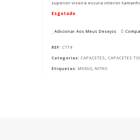
superior-viseira escura interior-tamanh
Esgotado
Adicionar Aos Meus Desejos
Compa
REF:
CTT4
Categorias:
CAPACETES
,
CAPACETES T
Etiquetas:
MX650
,
NITRO