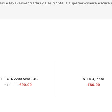
is e lavaveis-entradas de ar frontal e superior-viseira escura 
NITRO-N2200 ANALOG
NITRO, X581
€
90.00
€
80.00
€
120.00