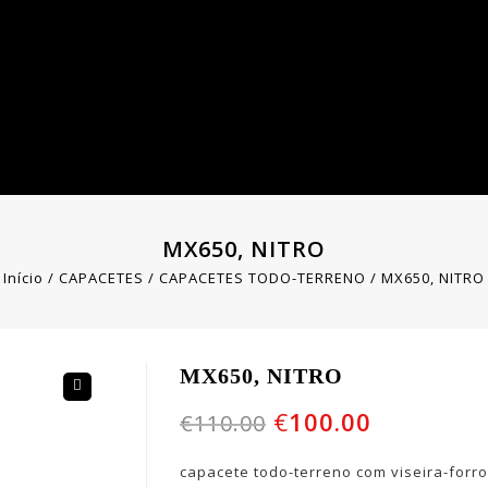
MX650, NITRO
Início
/
CAPACETES
/
CAPACETES TODO-TERRENO
/
MX650, NITRO
MX650, NITRO
🔍
€
100.00
€
110.00
capacete todo-terreno com viseira-forro