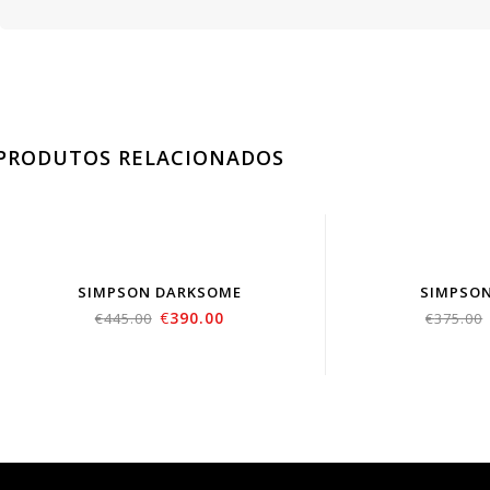
PRODUTOS RELACIONADOS
SIMPSON DARKSOME
SIMPSO
€
390.00
€
445.00
€
375.00