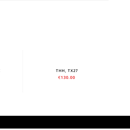
E
THH, TX27
€
130.00