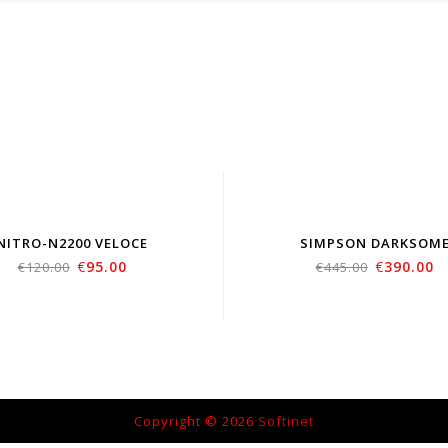
NITRO-N2200 VELOCE
SIMPSON DARKSOM
€
95.00
€
390.00
€
120.00
€
445.00
Copyright © 2026
Softinet