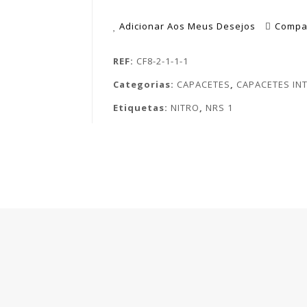
Adicionar Aos Meus Desejos
Compa
REF:
CF8-2-1-1-1
Categorias:
CAPACETES
,
CAPACETES IN
Etiquetas:
NITRO
,
NRS 1