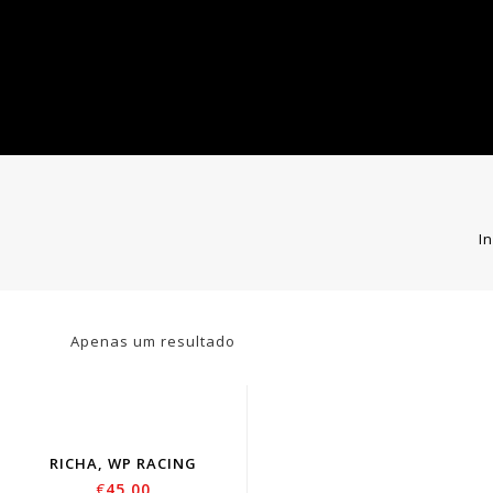
In
Apenas um resultado
RICHA, WP RACING
€
45.00