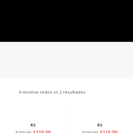
A mostrar todos os 2 resultados
RS
RS
€
110.00
€
110.00
€
155.00
€
155.00