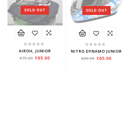
SOLD OUT
SOLD OUT
0
0
AIROH, JUNIOR
NITRO DYNAMO JUNIOR
out
out
€
65.00
€
75.00
€
65.00
€
89.99
of
of
5
5