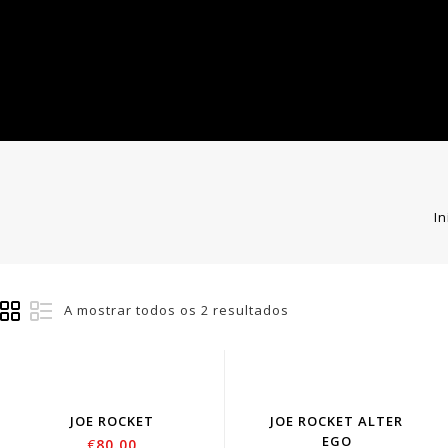
In
A mostrar todos os 2 resultados
JOE ROCKET
JOE ROCKET ALTER
EGO
€
80.00