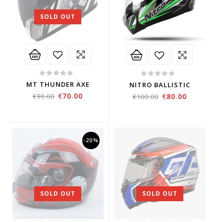
SOLD OUT
0
0
MT THUNDER AXE
NITRO BALLISTIC
out
out
€
70.00
€
90.00
€
80.00
€
100.00
of
of
5
5
-20%
SOLD OUT
SOLD OUT