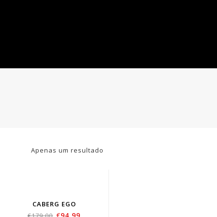
Apenas um resultado
SOLD
OUT
CABERG EGO
€
94.99
€
179.00