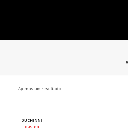
I
Apenas um resultado
DUCHINNI
€
99.00