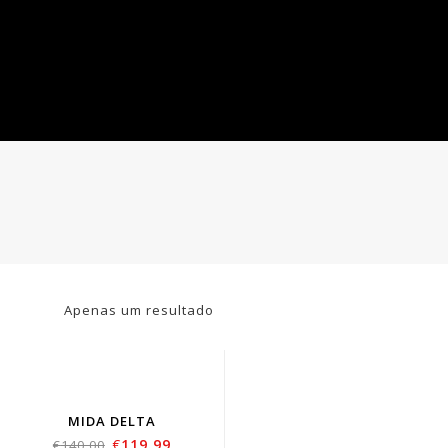
Apenas um resultado
SOLD
OUT
MIDA DELTA
€
119.99
€
140.00