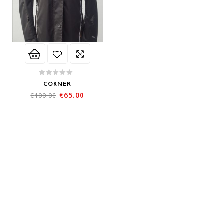
0
CORNER
out
€
65.00
€
100.00
of
5